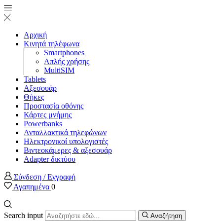
Αρχική
Κινητά τηλέφωνα
Smartphones
Απλής χρήσης
MultiSIM
Tablets
Αξεσουάρ
Θήκες
Προστασία οθόνης
Κάρτες μνήμης
Powerbanks
Ανταλλακτικά τηλεφώνων
Ηλεκτρονικοί υπολογιστές
Βιντεοκάμερες & αξεσουάρ
Adapter δικτύου
Σύνδεση / Εγγραφή
Αγαπημένα
0
Search input
Αναζήτηση