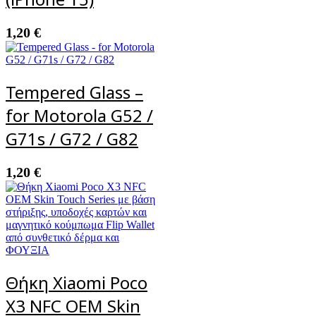
1,20
€
Tempered Glass –
for Motorola G52 /
G71s / G72 / G82
1,20
€
Θήκη Xiaomi Poco
X3 NFC OEM Skin