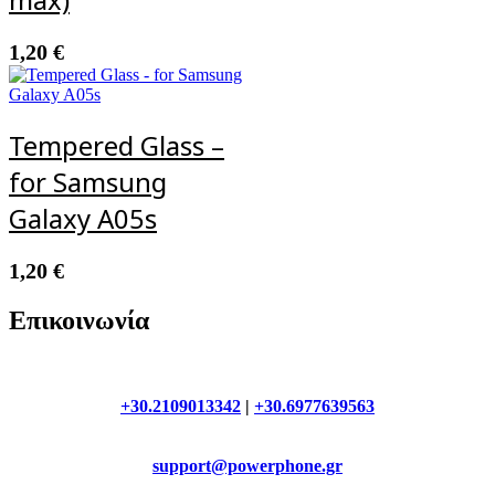
1,20
€
Tempered Glass –
for Samsung
Galaxy A05s
1,20
€
Επικοινωνία
+30.2109013342
|
+30.6977639563
support@powerphone.gr