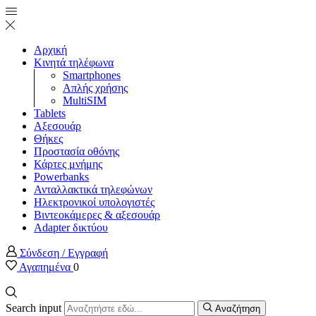
Αρχική
Κινητά τηλέφωνα
Smartphones
Απλής χρήσης
MultiSIM
Tablets
Αξεσουάρ
Θήκες
Προστασία οθόνης
Κάρτες μνήμης
Powerbanks
Ανταλλακτικά τηλεφώνων
Ηλεκτρονικοί υπολογιστές
Βιντεοκάμερες & αξεσουάρ
Adapter δικτύου
Σύνδεση / Εγγραφή
Αγαπημένα
0
Search input
Αναζήτηση