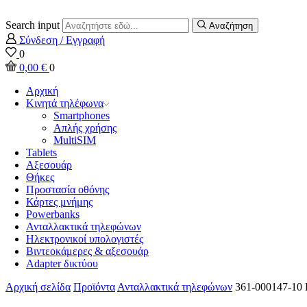
Search input
Αναζήτηση
Σύνδεση / Εγγραφή
0
0,00
€
0
Αρχική
Κινητά τηλέφωνα
Smartphones
Απλής χρήσης
MultiSIM
Tablets
Αξεσουάρ
Θήκες
Προστασία οθόνης
Κάρτες μνήμης
Powerbanks
Ανταλλακτικά τηλεφώνων
Ηλεκτρονικοί υπολογιστές
Βιντεοκάμερες & αξεσουάρ
Adapter δικτύου
Αρχική σελίδα
Προϊόντα
Ανταλλακτικά τηλεφώνων
361-000147-10 