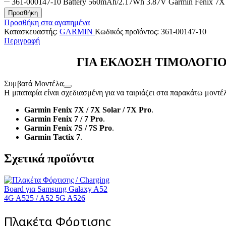
361-000147-10 Battery 560mAh/2.17Wh 3.87V Garmin Fenix 7X
Προσθήκη
Προσθήκη στα αγαπημένα
Κατασκευαστής:
GARMIN
Κωδικός προϊόντος:
361-00147-10
Περιγραφή
ΓΙΑ ΕΚΔΟΣΗ ΤΙΜΟΛΟΓΙΟ
Συμβατά Μοντέλα
Η μπαταρία είναι σχεδιασμένη για να ταιριάζει στα παρακάτω μοντέ
Garmin Fenix 7X / 7X Solar / 7X Pro
.
Garmin Fenix 7 / 7 Pro
.
Garmin Fenix 7S / 7S Pro
.
Garmin Tactix 7
.
Σχετικά προϊόντα
Πλακέτα Φόρτισης